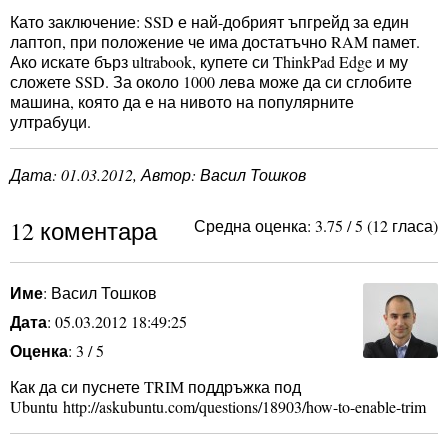
Като заключение: SSD е най-добрият ъпгрейд за един
лаптоп, при положение че има достатъчно RAM памет.
Ако искате бърз ultrabook, купете си ThinkPad Edge и му
сложете SSD. За около 1000 лева може да си сглобите
машина, която да е на нивото на популярните
ултрабуци.
Дата:
01.03.2012
, Автор: Васил Тошков
12 коментара
Средна оценка:
3.75
/
5
(
12
гласа)
Име
: Васил Тошков
Дата
: 05.03.2012 18:49:25
Оценка
: 3 / 5
Как да си пуснете TRIM поддръжка под
Ubuntu http://askubuntu.com/questions/18903/how-to-enable-trim