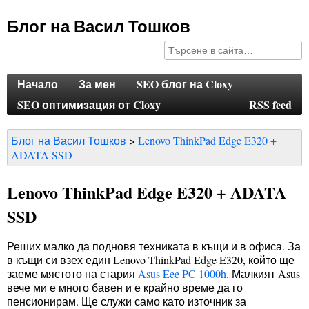
Блог на Васил Тошков
Начало
За мен
SEO блог на Cloxy
SEO оптимизация от Cloxy
RSS feed
Блог на Васил Тошков
Lenovo ThinkPad Edge E320 +
ADATA SSD
Lenovo ThinkPad Edge E320 + ADATA
SSD
Реших малко да подновя техниката в къщи и в офиса. За
в къщи си взех един Lenovo ThinkPad Edge E320, който ще
заеме мястото на стария
Asus Eee PC 1000h
. Малкият Asus
вече ми е много бавен и е крайно време да го
пенсионирам. Ще служи само като източник за