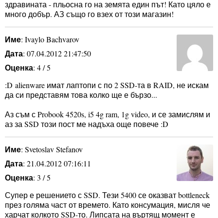
здравината - пльосна го на земята един път! Като цяло е
много добър. АЗ също го взех от този магазин!
Име
: Ivaylo Bachvarov
Дата
: 07.04.2012 21:47:50
Оценка
: 4 / 5
:D alienware имат лаптопи с по 2 SSD-та в RAID, не искам
да си представям това колко ще е бързо...
Аз съм с Probook 4520s, i5 4g ram, 1g video, и се замислям и
аз за SSD този пост ме надъха още повече :D
Име
: Svetoslav Stefanov
Дата
: 21.04.2012 07:16:11
Оценка
: 3 / 5
Супер е решението с SSD. Тези 5400 се оказват bottleneck
през голяма част от времето. Като консумация, мисля че
харчат колкото SSD-то. Липсата на въртящ момент е