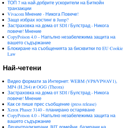
ТОП 7 на най-добрите ускорители на Биткойн
транзакции
Vivacom Мнение - Никога Повече!
Защо избрах хостинг в Jump?
Застраховка на дома от SDI / Булстрад - Никога
повече! Мнение
CopyPoison 4.0 – Напълно незабележима защита на
вашето съдържание
Блокиране на съобщенията за бисквитки по EU Cookie
Law
Най-четени
Видео формати за Интернет: WEBM (VP8/VP9/AV1),
MP4 (H.264) и OGG (Theora)
Застраховка на дома от SDI / Булстрад - Никога
повече! Мнение
Как се пише прес съобщение (press release)
Xerox Phaser 3140 - планирано остаряване
CopyPoison 4.0 – Напълно незабележима защита на
вашето съдържание
Децентрализирани .BIT домейни, базирани на