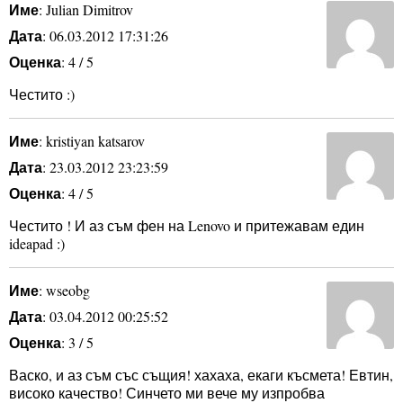
Име
: Julian Dimitrov
Дата
: 06.03.2012 17:31:26
Оценка
: 4 / 5
Честито :)
Име
: kristiyan katsarov
Дата
: 23.03.2012 23:23:59
Оценка
: 4 / 5
Честито ! И аз съм фен на Lenovo и притежавам един
ideapad :)
Име
: wseobg
Дата
: 03.04.2012 00:25:52
Оценка
: 3 / 5
Васко, и аз съм със същия! хахаха, екаги късмета! Евтин,
високо качество! Синчето ми вече му изпробва