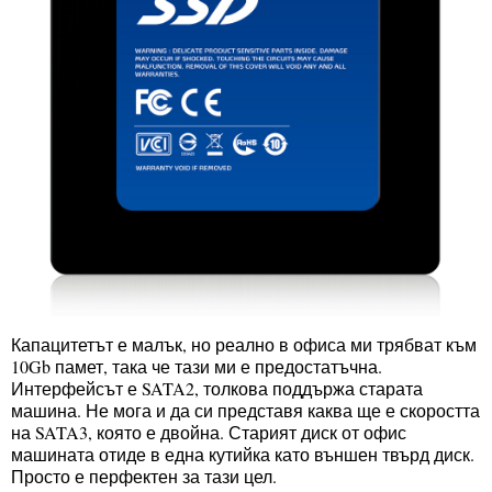
Капацитетът е малък, но реално в офиса ми трябват към
10Gb памет, така че тази ми е предостатъчна.
Интерфейсът е SATA2, толкова поддържа старата
машина. Не мога и да си представя каква ще е скоростта
на SATA3, която е двойна. Старият диск от офис
машината отиде в една кутийка като външен твърд диск.
Просто е перфектен за тази цел.