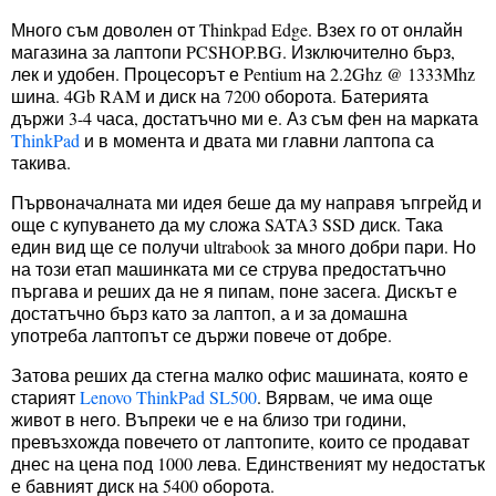
Много съм доволен от Thinkpad Edge. Взех го от онлайн
магазина за лаптопи PCSHOP.BG. Изключително бърз,
лек и удобен. Процесорът е Pentium на 2.2Ghz @ 1333Mhz
шина. 4Gb RAM и диск на 7200 оборота. Батерията
държи 3-4 часа, достатъчно ми е. Аз съм фен на марката
ThinkPad
и в момента и двата ми главни лаптопа са
такива.
Първоначалната ми идея беше да му направя ъпгрейд и
още с купуването да му сложа SATA3 SSD диск. Така
един вид ще се получи ultrabook за много добри пари. Но
на този етап машинката ми се струва предостатъчно
пъргава и реших да не я пипам, поне засега. Дискът е
достатъчно бърз като за лаптоп, а и за домашна
употреба лаптопът се държи повече от добре.
Затова реших да стегна малко офис машината, която е
старият
Lenovo ThinkPad SL500
. Вярвам, че има още
живот в него. Въпреки че е на близо три години,
превъзхожда повечето от лаптопите, които се продават
днес на цена под 1000 лева. Единственият му недостатък
е бавният диск на 5400 оборота.