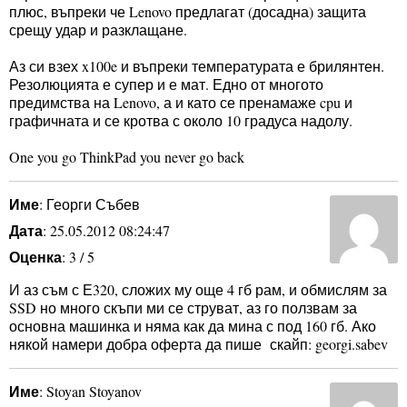
плюс, въпреки че Lenovo предлагат (досадна) защита
срещу удар и разклащане.
Аз си взех x100e и въпреки температурата е брилянтен.
Резолюцията е супер и е мат. Едно от многото
предимства на Lenovo, а и като се пренамаже cpu и
графичната и се кротва с около 10 градуса надолу.
One you go ThinkPad you never go back
Име
: Георги Събев
Дата
: 25.05.2012 08:24:47
Оценка
: 3 / 5
И аз съм с Е320, сложих му още 4 гб рам, и обмислям за
SSD но много скъпи ми се струват, аз го ползвам за
основна машинка и няма как да мина с под 160 гб. Ако
някой намери добра оферта да пише скайп: georgi.sabev
Име
: Stoyan Stoyanov