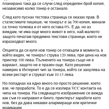
планирано така да се случи след определен брой копия,
независимо колко тонер е останало.
След като пуснах тестова страница се оказах прав. В
статистиките пишеше, че тонерът е за 700 копия, минали
са точно толкова и от него остава 0%. Е да, но аз
виждам, че има още много живот в него, най-малкото
защото печатам предимно текстови страници, които не
изразходват много.
Опцията да си купя нов тонер се отхвърли в момента, в
който видях, че тонерът струва 120 лева, при цена на нов
принтер 100 лева. Пълненето на тонера също не е
вариант, защото не е празен още. Като решение
намерих в Интернет чип за тонера, който се занулява на
всеки рестарт и струват към 10-13 лева.
Но попаднах на едно много по-просто решение, което
взе, че проработи. То е да се изолира VCC контакта на
чипа на тонера. На следващото изображение се вижда
как съм го направил и бинго, принтерът заработи като
нов, без да дава никакви алармиращи или критични
индикации.