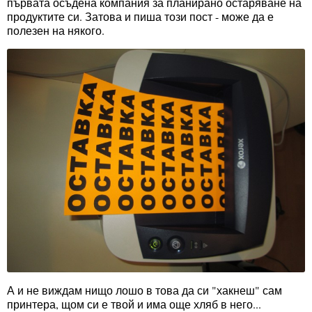
първата осъдена компания за планирано остаряване на
продуктите си. Затова и пиша този пост - може да е
полезен на някого.
А и не виждам нищо лошо в това да си "хакнеш" сам
принтера, щом си е твой и има още хляб в него...