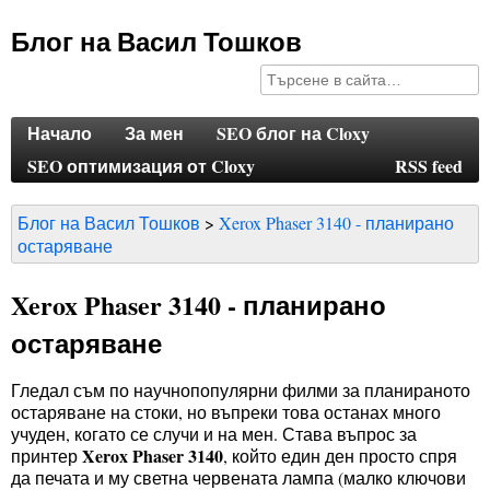
Блог на Васил Тошков
Начало
За мен
SEO блог на Cloxy
SEO оптимизация от Cloxy
RSS feed
Блог на Васил Тошков
Xerox Phaser 3140 - планирано
остаряване
Xerox Phaser 3140 - планирано
остаряване
Гледал съм по научнопопулярни филми за планираното
остаряване на стоки, но въпреки това останах много
учуден, когато се случи и на мен. Става въпрос за
Xerox Phaser 3140
принтер
, който един ден просто спря
да печата и му светна червената лампа (малко ключови