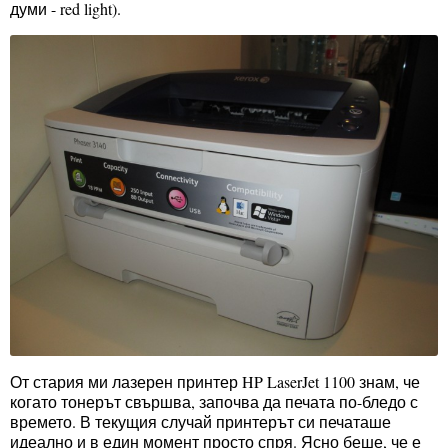
думи - red light).
От стария ми лазерен принтер HP LaserJet 1100 знам, че
когато тонерът свършва, започва да печата по-бледо с
времето. В текущия случай принтерът си печаташе
идеално и в един момент просто спря. Ясно беше, че е