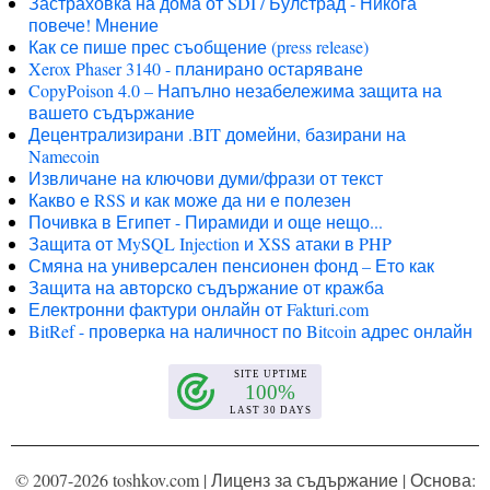
Застраховка на дома от SDI / Булстрад - Никога
повече! Мнение
Как се пише прес съобщение (press release)
Xerox Phaser 3140 - планирано остаряване
CopyPoison 4.0 – Напълно незабележима защита на
вашето съдържание
Децентрализирани .BIT домейни, базирани на
Namecoin
Извличане на ключови думи/фрази от текст
Какво е RSS и как може да ни е полезен
Почивка в Египет - Пирамиди и още нещо...
Защита от MySQL Injection и XSS атаки в PHP
Смяна на универсален пенсионен фонд – Ето как
Защита на авторско съдържание от кражба
Електронни фактури онлайн от Fakturi.com
BitRef - проверка на наличност по Bitcoin адрес онлайн
© 2007-2026 toshkov.com |
Лиценз за съдържание
| Основа: