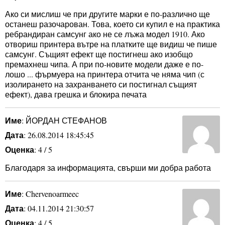
Ако си мислиш че при другите марки е по-различно ще
останеш разочарован. Това, което си купил е на практика
ребрандиран самсунг ако не се лъжа модел 1910. Ако
отвориш принтера вътре на платките ще видиш че пише
самсунг. Същият ефект ще постигнеш ако изобщо
премахнеш чипа. А при по-новите модели даже е по-
лошо ... фърмуера на принтера отчита че няма чип (с
изолирането на захранването си постигнал същият
ефект), дава грешка и блокира печата
Име
: ЙОРДАН СТЕФАНОВ
Дата
: 26.08.2014 18:45:45
Оценка
: 4 / 5
Благодаря за информацията, свърши ми добра работа
Име
: Chervenoarmeec
Дата
: 04.11.2014 21:30:57
Оценка
: 4 / 5