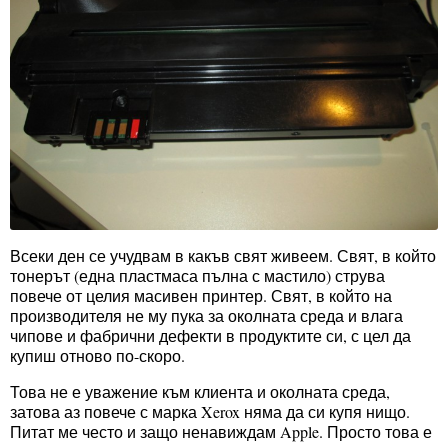
Всеки ден се учудвам в какъв свят живеем. Свят, в който
тонерът (една пластмаса пълна с мастило) струва
повече от целия масивен принтер. Свят, в който на
производителя не му пука за околната среда и влага
чипове и фабрични дефекти в продуктите си, с цел да
купиш отново по-скоро.
Това не е уважение към клиента и околната среда,
затова аз повече с марка Xerox няма да си купя нищо.
Питат ме често и защо ненавиждам Apple. Просто това е