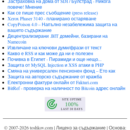
Застраховка на дома от SDI / Булстрад - Никога
повече! Мнение
Как се пише прес съобщение (press release)
Xerox Phaser 3140 - планирано остаряване
CopyPoison 4.0 – Напълно незабележима защита на
вашето съдържание
Децентрализирани .BIT домейни, базирани на
Namecoin
Извличане на ключови думи/фрази от текст
Какво е RSS и как може да ни е полезен
Почивка в Египет - Пирамиди и още нещо...
Защита от MySQL Injection и XSS атаки в PHP
Смяна на универсален пенсионен фонд – Ето как
Защита на авторско съдържание от кражба
Електронни фактури онлайн от Fakturi.com
BitRef - проверка на наличност по Bitcoin адрес онлайн
© 2007-2026 toshkov.com |
Лиценз за съдържание
| Основа: