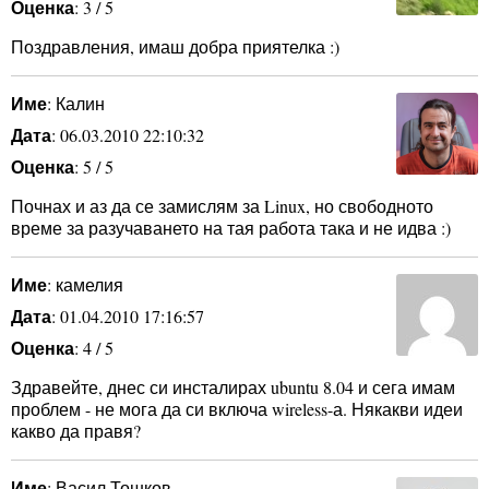
Оценка
: 3 / 5
Поздравления, имаш добра приятелка :)
Име
: Калин
Дата
: 06.03.2010 22:10:32
Оценка
: 5 / 5
Почнах и аз да се замислям за Linux, но свободното
време за разучаването на тая работа така и не идва :)
Име
: камелия
Дата
: 01.04.2010 17:16:57
Оценка
: 4 / 5
Здравейте, днес си инсталирах ubuntu 8.04 и сега имам
проблем - не мога да си включа wireless-а. Някакви идеи
какво да правя?
Име
: Васил Тошков