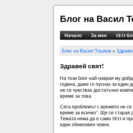
Блог на Васил 
Начало
За мен
SEO бло
Блог на Васил Тошков
Здраве
Здравей свят!
На този блог най-накрая му дойд
година, даже го пуснах за един 
не се чувствах достатъчно комп
време за това.
Сега проблемът с времето не се
време за всичко". Ще се старая
Темата няма да е само SEO и про
един обикновен човек.