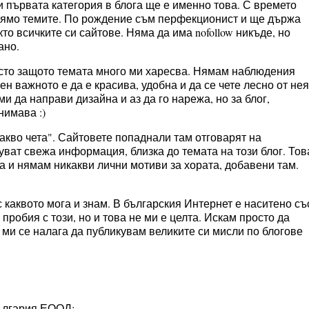
 първата категория в блога ще е именно това. С времето
рямо темите. По рождение съм перфекционист и ще държа
кто всичките си сайтове. Няма да има nofollow никъде, но
ано.
росто защото темата много ми харесва. Нямам наблюдения
ен важното е да е красива, удобна и да се чете лесно от нея
и да направи дизайна и аз да го нарежа, но за блог,
нимава :)
акво чета". Сайтовете попаднали там отговарят на
уват свежа информация, близка до темата на този блог. Тов
та и нямам никакви лични мотиви за хората, добавени там.
 каквото мога и знам. В българския Интернет е наситено съ
пробия с този, но и това не ми е целта. Искам просто да
 ми се налага да публикувам великите си мисли по блогове
ългария ЕООД;