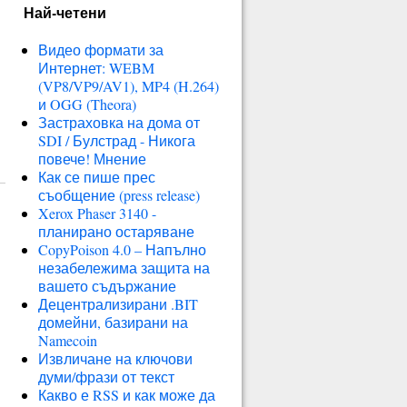
Най-четени
Видео формати за
Интернет: WEBM
(VP8/VP9/AV1), MP4 (H.264)
и OGG (Theora)
Застраховка на дома от
SDI / Булстрад - Никога
повече! Мнение
Как се пише прес
съобщение (press release)
Xerox Phaser 3140 -
планирано остаряване
CopyPoison 4.0 – Напълно
незабележима защита на
вашето съдържание
Децентрализирани .BIT
домейни, базирани на
Namecoin
Извличане на ключови
думи/фрази от текст
Какво е RSS и как може да