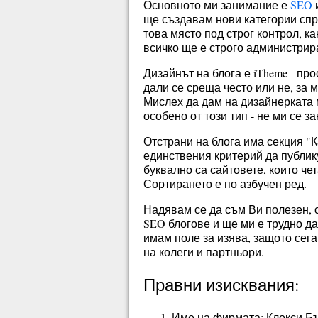
Основното ми занимание е
SEO
и
ще създавам нови категории сп
това място под строг контрол, ка
всичко ще е строго администрир
Дизайнът на блога е iTheme - п
дали се среща често или не, за м
Мислех да дам на дизайнерката м
особено от този тип - не ми се за
Отстрани на блога има секция "К
единствения критерий да публик
буквално са сайтовете, които че
Сортирането е по азбучен ред.
Надявам се да съм Ви полезен, с
SEO блогове и ще ми е трудно да 
имам поле за изява, защото сега
на колеги и партньори.
Правни изисквания:
Име на фирмата: Клокси Б