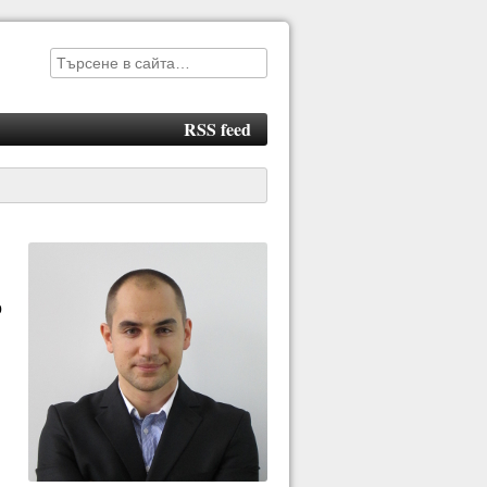
RSS feed
о