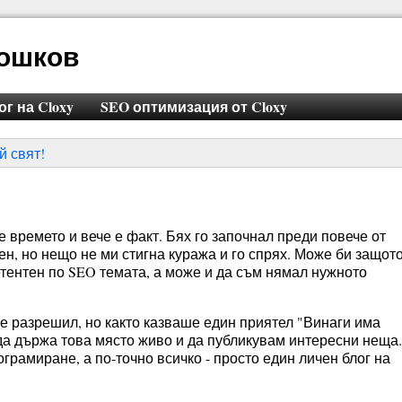
Тошков
г на Cloxy
SEO оптимизация от Cloxy
й свят!
е времето и вече е факт. Бях го започнал преди повече от
ден, но нещо не ми стигна куража и го спрях. Може би защот
етентен по SEO темата, а може и да съм нямал нужното
 е разрешил, но както казваше един приятел "Винаги има
 да държа това място живо и да публикувам интересни неща.
грамиране, а по-точно всичко - просто един личен блог на