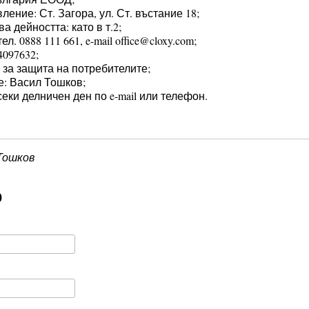
ение: Ст. Загора, ул. Ст. въстание 18;
а дейността: като в т.2;
. 0888 111 661, e-mail office@cloxy.com;
4097632;
 за защита на потребителите;
е: Васил Тошков;
секи делничен ден по e-mail или телефон.
 Тошков
р