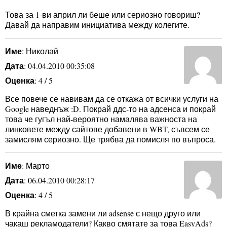
Това за 1-ви април ли беше или сериозно говориш?
Давай да направим инициатива между колегите.
Име
: Николай
Дата
: 04.04.2010 00:35:08
Оценка
: 4 / 5
Все повече се навивам да се откажа от всички услуги на
Google наведнъж :D. Покрай ддс-то на адсенса и покрай
това че гугъл най-вероятно намалява важноста на
линковете между сайтове добавени в WBT, съвсем се
замислям сериозно. Ще трябва да помисля по въпроса.
Име
: Марто
Дата
: 06.04.2010 00:28:17
Оценка
: 4 / 5
В крайна сметка замени ли adsense с нещо друго или
чакаш рекламодатели? Какво смятате за това EasyAds?