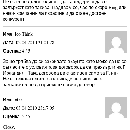
Не е лесно дълги години Г да са лидери, и да се
задържат като такива. Надявам се, час по-скоро Bing или
някоя компания да израстне и да стане достоен
конкурент.
Име
: Ico Think
Дата
: 02.04.2010 21:01:28
Оценка
: 4 / 5
Защо трябва да си закривате акаунта като може да не се
съгласите с условията за договора да се прехвърли на Г.
Ирландия . Така договора ви е активен само за Г. инк .
Не е толкова сложно а и никъде не пише, че е
задължително да приемете новия договор
Име
: n00
Дата
: 03.04.2010 23:17:05
Оценка
: 5 / 5
Cloxy,