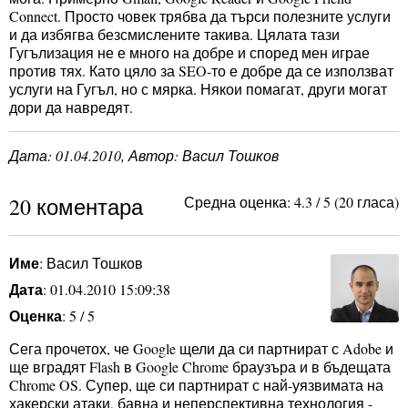
Connect. Просто човек трябва да търси полезните услуги
и да избягва безсмислените такива. Цялата тази
Гугълизация не е много на добре и според мен играе
против тях. Като цяло за SEO-то е добре да се използват
услуги на Гугъл, но с мярка. Някои помагат, други могат
дори да навредят.
Дата:
01.04.2010
, Автор: Васил Тошков
20 коментара
Средна оценка:
4.3
/
5
(
20
гласа)
Име
: Васил Тошков
Дата
: 01.04.2010 15:09:38
Оценка
: 5 / 5
Сега прочетох, че Google щели да си партнират с Adobe и
ще вградят Flash в Google Chrome браузъра и в бъдещата
Chrome OS. Супер, ще си партнират с най-уязвимата на
хакерски атаки, бавна и неперспективна технология -