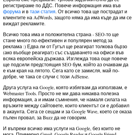
регистрираме по ДДС. Повече информация има във
форума
и в
тази статия
. От всичко това ще пострадат и
клиентите на AdWords, защото няма да има къде да им се
виждат рекламите.
Всичко това има и положителна страна - SEO-то ще
стане много по-ефективен и популярен метод за
реклама :) Едва ли от Гугъл ще реагират толкова бързо
(ако въобще реагират) със създаването на офиси във
всяка европейска държава. Изглежда това още повече
ще подсили предстоящия SEO бум, който аз очаквам да
е към края на лятото. Сега като се замисля, май по-
добре, че така се случи с този AdSense.
Друга услуга на Google, която избягвам да използвам, е
Webmaster Tools. Просто не ми дава никаква полезна
информация, а и имам съмнения, че намаля силата на
връзките между сайтовете, които клиентът си е добавил
в акаунта. Сега се сещам и за Google Wave, което се оказа
пълен провал, за Buzz да не говорим.
И въпреки всичко има услуги на Google, без които не
мога. Примерно Gmail, Google Reader и Google Friend