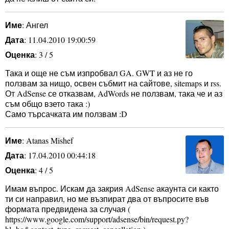
Име
: Ангел
Дата
: 11.04.2010 19:00:59
Оценка
: 3 / 5
Така и още не съм изпробвал GA. GWT и аз не го
ползвам за нищо, освен събмит на сайтове, sitemaps и rss.
От AdSense се отказвам, AdWords не ползвам, така че и аз
съм общо взето така :)
Само търсачката им ползвам :D
Име
: Atanas Mishef
Дата
: 17.04.2010 00:44:18
Оценка
: 4 / 5
Имам въпрос. Искам да закрия AdSense акаунта си както
ти си направил, но ме възпират два от въпросите във
формата предвидена за случая (
https://www.google.com/support/adsense/bin/request.py?