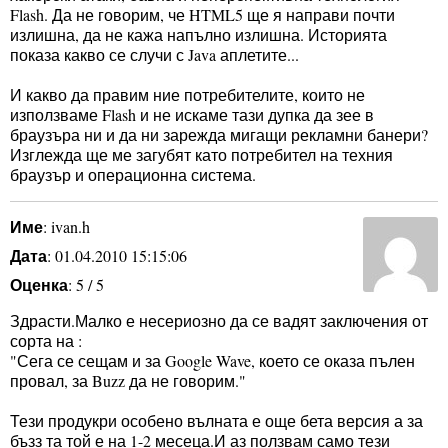
Flash. Да не говорим, че HTML5 ще я направи почти
излишна, да не кажа напълно излишна. Историята
показа какво се случи с Java аплетите...
И какво да правим ние потребителите, които не
използваме Flash и не искаме тази дупка да зее в
браузъра ни и да ни зарежда мигащи рекламни банери?
Изглежда ще ме загубят като потребител на техния
браузър и операционна система.
Име
: ivan.h
Дата
: 01.04.2010 15:15:06
Оценка
: 5 / 5
Здрасти.Малко е несериозно да се вадят заключения от
сорта на :
"Сега се сещам и за Google Wave, което се оказа пълен
провал, за Buzz да не говорим."
Тези продукри особено вълната е още бета версия а за
бъзз та той е на 1-2 месеца.И аз ползвам само тези