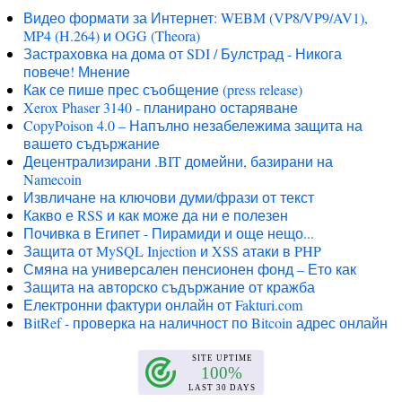
Видео формати за Интернет: WEBM (VP8/VP9/AV1),
MP4 (H.264) и OGG (Theora)
Застраховка на дома от SDI / Булстрад - Никога
повече! Мнение
Как се пише прес съобщение (press release)
Xerox Phaser 3140 - планирано остаряване
CopyPoison 4.0 – Напълно незабележима защита на
вашето съдържание
Децентрализирани .BIT домейни, базирани на
Namecoin
Извличане на ключови думи/фрази от текст
Какво е RSS и как може да ни е полезен
Почивка в Египет - Пирамиди и още нещо...
Защита от MySQL Injection и XSS атаки в PHP
Смяна на универсален пенсионен фонд – Ето как
Защита на авторско съдържание от кражба
Електронни фактури онлайн от Fakturi.com
BitRef - проверка на наличност по Bitcoin адрес онлайн