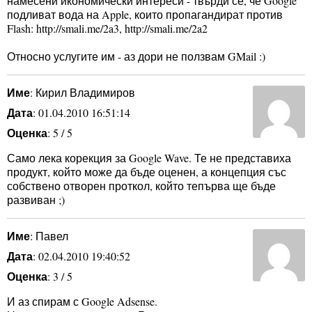
намесени икономически интереси - твърди се, че Google
подливат вода на Apple, които пропагандират против
Flash: http://smali.me/2a3, http://smali.me/2a2
Относно услугите им - аз дори не ползвам GMail :)
Име
: Кирил Владимиров
Дата
: 01.04.2010 16:51:14
Оценка
: 5 / 5
Само лека корекция за Google Wave. Те не представиха
продукт, който може да бъде оценен, а концепция със
собствено отворен проткол, който тепърва ще бъде
развиван ;)
Име
: Павел
Дата
: 02.04.2010 19:40:52
Оценка
: 3 / 5
И аз спирам с Google Adsense.