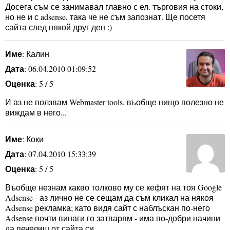
Досега съм се занимавал главно с ел. търговия на стоки,
но не и с adsense, така че не съм запознат. Ще посетя
сайта след някой друг ден :)
Име
: Калин
Дата
: 06.04.2010 01:09:52
Оценка
: 5 / 5
И аз не ползвам Webmaster tools, въобще нищо полезно не
виждам в него...
Име
: Коки
Дата
: 07.04.2010 15:33:39
Оценка
: 5 / 5
Въобще незнам какво толково му се кефят на тоя Google
Adsense - аз лично не се сещам да съм кликал на някоя
Adsense рекламка; като видя сайт с наблъскан по-него
Adsense почти винаги го затварям - има по-добри начини
да печелиш от сайта си.