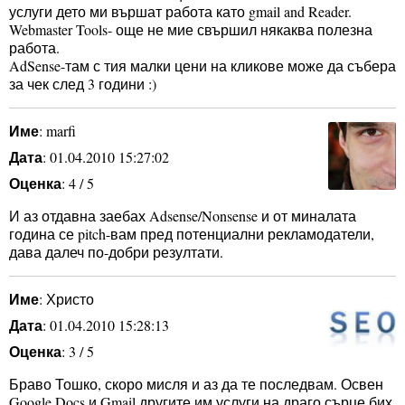
услуги дето ми вършат работа като gmail and Reader.
Webmaster Tools- още не мие свършил някаква полезна
работа.
AdSense-там с тия малки цени на кликове може да събера
за чек след 3 години :)
Име
: marfi
Дата
: 01.04.2010 15:27:02
Оценка
: 4 / 5
И аз отдавна заебах Adsense/Nonsense и от миналата
година се pitch-вам пред потенциални рекламодатели,
дава далеч по-добри резултати.
Име
: Христо
Дата
: 01.04.2010 15:28:13
Оценка
: 3 / 5
Браво Тошко, скоро мисля и аз да те последвам. Освен
Google Docs и Gmail другите им услуги на драго сърце бих