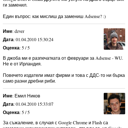
ги заменил.
Един въпрос: как мислиш да замениш Adsense? :)
Име
: dzver
Дата
: 01.04.2010 15:30:24
Оценка
: 5 / 5
В джоба ми е разпечатката от февруари за Adsense - WU.
Не е от Ирландия.
Повечето издатели имат фирми и това с ДДС-то ни бърка
само разни дребни риби.
Име
: Емил Ников
Дата
: 01.04.2010 15:33:07
Оценка
: 5 / 5
За съжаление, в случая с Google Chrome и Flash са