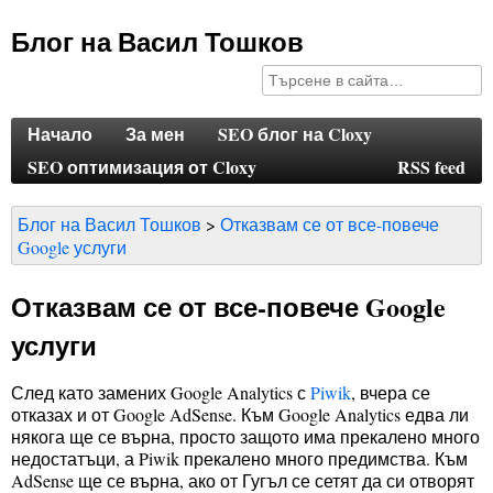
Блог на Васил Тошков
Начало
За мен
SEO блог на Cloxy
SEO оптимизация от Cloxy
RSS feed
Блог на Васил Тошков
Отказвам се от все-повече
Google услуги
Отказвам се от все-повече Google
услуги
След като замених Google Analytics с
Piwik
, вчера се
отказах и от Google AdSense. Към Google Analytics едва ли
някога ще се върна, просто защото има прекалено много
недостатъци, а Piwik прекалено много предимства. Към
AdSense ще се върна, ако от Гугъл се сетят да си отворят