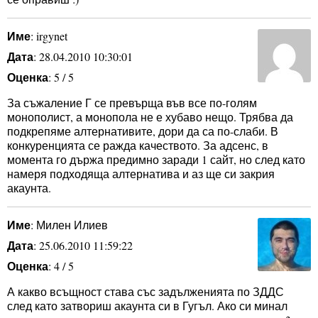
Име
: irgynet
Дата
: 28.04.2010 10:30:01
Оценка
: 5 / 5
За съжаление Г се превърща във все по-голям
монополист, а монопола не е хубаво нещо. Трябва да
подкрепяме алтернативите, дори да са по-слаби. В
конкуренцията се ражда качеството. За адсенс, в
момента го държа предимно заради 1 сайт, но след като
намеря подходяща алтернатива и аз ще си закрия
акаунта.
Име
: Милен Илиев
Дата
: 25.06.2010 11:59:22
Оценка
: 4 / 5
А какво всъщност става със задълженията по ЗДДС
след като затвориш акаунта си в Гугъл. Ако си минал