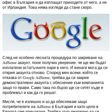
офис в България и да изплащат приходите от него, а не
от Ирландия. Това няма изгледи да стане скоро.
След не особено лесната процедура по закриване на
AdSense акаунт, поне получих уверение, че ще ми бъдат
изплатени остатъчните пари в него. И винаги мога да си
открия акаунта отново. Според мен всеки, който се
отказва от Google AdSense, трябва да си закрие
демонстративно акаунта с обяснение към компанията
защо го прави. Само така по-бързо ще се сетят къде е
проблемът и как да го решат.
Мисля, че е излишно и аз да обяснявам защо
потребителите на AdSense в България и като цяло в
Европа сме прецакани. Трябва задължително да се