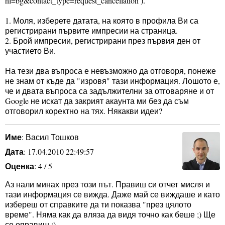
hl=bg&contact_type=request_cancellation ).
1. Моля, изберете датата, на която в профила Ви са
регистрирани първите импресии на страница.
2. Брой импресии, регистрирани през първия ден от
участието Ви.
На тези два въпроса е невъзможно да отговоря, понеже
не знам от къде да "изровя" тази информация. Лошото е,
че и двата въпроса са задължителни за отговаряне и от
Google не искат да закрият акаунта ми без да съм
отговорил коректно на тях. Някакви идеи?
Име
: Васил Тошков
Дата
: 17.04.2010 22:49:57
Оценка
: 4 / 5
Аз нали минах през този път. Правиш си отчет мисля и
тази информация се вижда. Даже май се виждаше и като
избереш от справките да ти показва "през цялото
време". Няма как да вляза да видя точно как беше ;) Ще
се оправиш :)