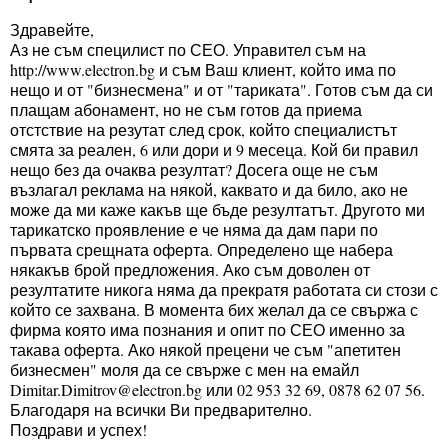
Здравейте,
Аз не съм специлист по СЕО. Управител съм на
http://www.electron.bg и съм Ваш клиент, който има по
нещо и от "бизнесмена" и от "тариката". Готов съм да си
плащам абонамент, но не съм готов да приема
отстствие на резутат след срок, който специалистът
смята за реален, 6 или дори и 9 месеца. Кой би правил
нещо без да очаква резултат? Досега още не съм
възлагал реклама на някой, каквато и да било, ако не
може да ми каже какъв ще бъде резултатът. Другото ми
тарикатско проявление е че няма да дам пари по
първата срещната оферта. Определено ще набера
някакъв брой предложения. Ако съм доволен от
резултатите никога няма да прекратя работата си стози с
който се захвана. В момента бих желал да се свържа с
фирма която има познания и опит по СЕО именно за
такава оферта. Ако някой прецени че съм "апетитен
бизнесмен" моля да се свърже с мен на емайл
Dimitar.Dimitrov@electron.bg или 02 953 32 69, 0878 62 07 56.
Благодаря на всички Ви предварително.
Поздрави и успех!