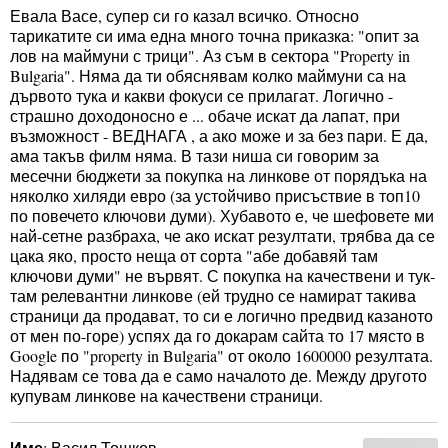
Евала Васе, супер си го казал всичко. Относно
тарикатите си има една много точна приказка: "опит за
лов на маймуни с трици". Аз съм в сектора "Property in
Bulgaria". Няма да ти обяснявам колко маймуни са на
дървото тука и какви фокуси се прилагат. Логично -
страшно доходоносно е ... обаче искат да лапат, при
възможност - ВЕДНАГА , а ако може и за без пари. Е да,
ама такъв филм няма. В тази ниша си говорим за
месечни бюджети за покупка на линкове от порядъка на
няколко хиляди евро (за устойчиво присъствие в топ10
по повечето ключови думи). Хубавото е, че шефовете ми
най-сетне разбраха, че ако искат резултати, трябва да се
цака яко, просто неща от сорта "абе добавяй там
ключови думи" не вървят. С покупка на качествени и тук-
там релевантни линкове (ей трудно се намират такива
страници да продават, то си е логично предвид казаното
от мен по-горе) успях да го докарам сайта то 17 място в
Google по "property in Bulgaria" от около 1600000 резултата.
Надявам се това да е само началото де. Между другото
купувам линкове на качествени страници.
Име
: Васил Тошков