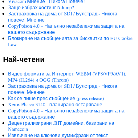
Vivacom Мнение - Никога Повече!
Защо избрах хостинг в Jump?
Застраховка на дома от SDI / Булстрад - Никога
повече! Мнение
CopyPoison 4.0 – Напълно незабележима защита на
вашето съдържание
Блокиране на съобщенията за бисквитки по EU Cookie
Law
Най-четени
Видео формати за Интернет: WEBM (VP8/VP9/AV1),
MP4 (H.264) и OGG (Theora)
Застраховка на дома от SDI / Булстрад - Никога
повече! Мнение
Как се пише прес съобщение (press release)
Xerox Phaser 3140 - планирано остаряване
CopyPoison 4.0 – Напълно незабележима защита на
вашето съдържание
Децентрализирани .BIT домейни, базирани на
Namecoin
Извличане на ключови думи/фрази от текст