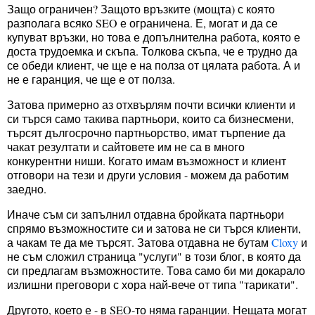
Защо ограничен? Защото връзките (мощта) с която
разполага всяко SEO е ограничена. Е, могат и да се
купуват връзки, но това е допълнителна работа, която е
доста трудоемка и скъпа. Толкова скъпа, че е трудно да
се обеди клиент, че ще е на полза от цялата работа. А и
не е гаранция, че ще е от полза.
Затова примерно аз отхвърлям почти всички клиенти и
си търся само такива партньори, които са бизнесмени,
търсят дългосрочно партньорство, имат търпение да
чакат резултати и сайтовете им не са в много
конкурентни ниши. Когато имам възможност и клиент
отговори на тези и други условия - можем да работим
заедно.
Иначе съм си запълнил отдавна бройката партньори
спрямо възможностите си и затова не си търся клиенти,
а чакам те да ме търсят. Затова отдавна не бутам
Cloxy
и
не съм сложил страница "услуги" в този блог, в която да
си предлагам възможностите. Това само би ми докарало
излишни преговори с хора най-вече от типа "тарикати".
Другото, което е - в SEO-то няма гаранции. Нещата могат