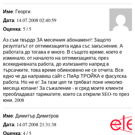
Име
: Георги
Дата
: 14.07.2008 02:40:59
Оценка
: 5 / 5
Аз съм твърдо ЗА месечния абонамент! Защото
резултатът от оптимизацията идва със закъснение. А
работата до тогава е много. В същото време, което е
изминало, от началото на оптимизацията, през
всекидневната работа, до излизането напред в
търсачките, това време обикновено не се отчита. Все
едно че да направиш сайт с ПиАр ТРОЙКА е фасулска
работа. Но не е! За тази цел ти трябват поне няколко
месеца копане! За съжаление - и сред моите клиенти
преобладават тарикатите, които са открили SEO-то през
юни, 2008
Име
: Димитър Димитров
Дата
: 14.07.2008 21:31:38
Оценка
: 4 / 5