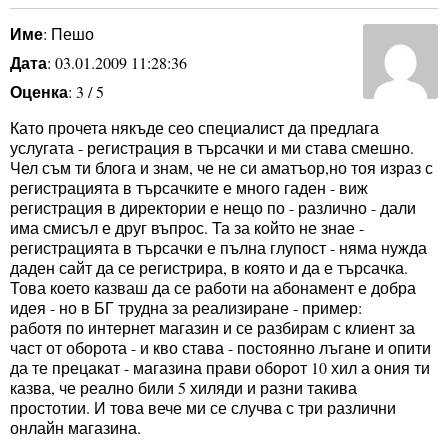
Име
: Пешо
Дата
: 03.01.2009 11:28:36
Оценка
: 3 / 5
Като прочета някъде сео специалист да предлага
услугата - регистрация в търсачки и ми става смешно.
Чел съм ти блога и знам, че не си аматъор,но тоя израз с
регистрацията в търсачките е много гаден - виж
регистрация в директории е нещо по - различно - дали
има смисъл е друг въпрос. Та за който не знае -
регистрацията в търсачки е пълна глупост - няма нужда
даден сайт да се регистрира, в която и да е търсачка.
Това което казваш да се работи на абонамент е добра
идея - но в БГ трудна за реализиране - пример:
работя по интернет магазин и се разбирам с клиент за
част от оборота - и кво става - постоянно лъгане и опити
да те прецакат - магазина прави оборот 10 хил а ония ти
казва, че реално били 5 хиляди и разни такива
простотии. И това вече ми се случва с три различни
онлайн магазина.