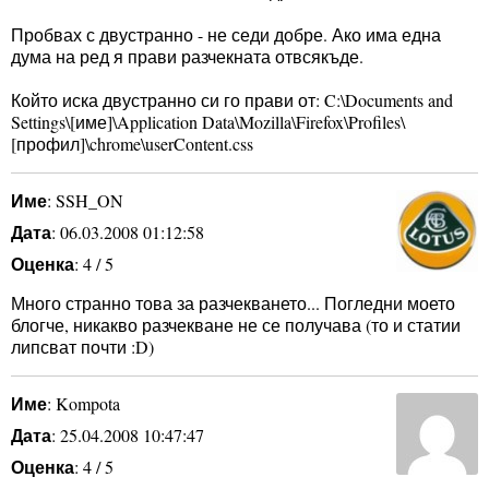
Пробвах с двустранно - не седи добре. Ако има една
дума на ред я прави разчекната отвсякъде.
Който иска двустранно си го прави от: C:\Documents and
Settings\[име]\Application Data\Mozilla\Firefox\Profiles\
[профил]\chrome\userContent.css
Име
: SSH_ON
Дата
: 06.03.2008 01:12:58
Оценка
: 4 / 5
Много странно това за разчекването... Погледни моето
блогче, никакво разчекване не се получава (то и статии
липсват почти :D)
Име
: Kompota
Дата
: 25.04.2008 10:47:47
Оценка
: 4 / 5