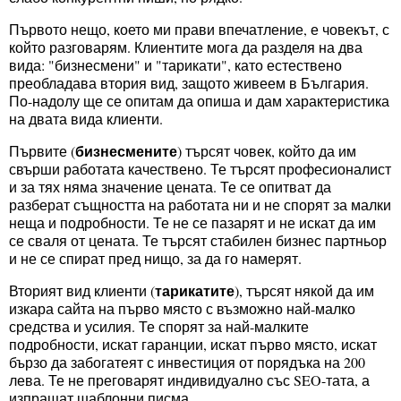
Първото нещо, което ми прави впечатление, е човекът, с
който разговарям. Клиентите мога да разделя на два
вида: "бизнесмени" и "тарикати", като естествено
преобладава втория вид, защото живеем в България.
По-надолу ще се опитам да опиша и дам характеристика
на двата вида клиенти.
бизнесмените
Първите (
) търсят човек, който да им
свърши работата качествено. Те търсят професионалист
и за тях няма значение цената. Те се опитват да
разберат същността на работата ни и не спорят за малки
неща и подробности. Те не се пазарят и не искат да им
се сваля от цената. Те търсят стабилен бизнес партньор
и не се спират пред нищо, за да го намерят.
тарикатите
Вторият вид клиенти (
), търсят някой да им
изкара сайта на първо място с възможно най-малко
средства и усилия. Те спорят за най-малките
подробности, искат гаранции, искат първо място, искат
бързо да забогатеят с инвестиция от порядъка на 200
лева. Те не преговарят индивидуално със SEO-тата, а
изпращат шаблонни писма.