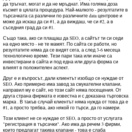
да тръгнат, могат и да не мръднат. Има голяма доза
късмет в цялата процедура. Най-малкото - резултатите в
търсачката са различни по различните data центрове и
може да искаш да си #1, а да виждаш, че си #2, а в
съседния град да си #1.
Също така, ако си плащаш да SEO, а сайтът ти си седи
на едно място - не те мамят. По сайта се работи, но
резултатите няма да се видят сега, а след 3-6 месеца
технологично време. Тези пари така или иначе са
инвестирани в сайта и под една или друга форма си
влияят в положителен аспект.
Друг е и въпросът, дали клиентът изобщо се нуждае от
SEO. Ако примерно има завод за смукателни клапани,
направил му е сайт, но този сайт няма посещения. От
друга страна фирмата е известна и с доказана търговска
марка . В такъв случай клиентът няма нужда от това да е
#1, а просто трябва, ако някой го търси, да го намери.
Този клиент не се нуждае от SEO, а просто от услугата
"регистрация в търсачки". Ако има да речем 3 фирми,
които предлагат такива клапани - това е слаба