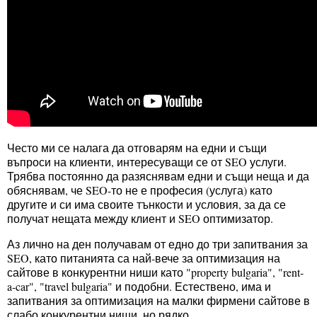
Често ми се налага да отговарям на едни и същи
въпроси на клиенти, интересуващи се от SEO услуги.
Трябва постоянно да разяснявам едни и същи неща и да
обяснявам, че SEO-то не е професия (услуга) като
другите и си има своите тънкости и условия, за да се
получат нещата между клиент и SEO оптимизатор.
Аз лично на ден получавам от едно до три запитвания за
SEO, като питанията са най-вече за оптимизация на
сайтове в конкурентни ниши като "property bulgaria", "rent-
a-car", "travel bulgaria" и подобни. Естествено, има и
запитвания за оптимизация на малки фирмени сайтове в
слабо конкурентни ниши, но рядко.