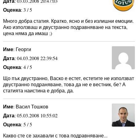
Дата
: 03.03.2008 20:47:03
Оценка
: 3 / 5
Много добра статия. Кратко, ясно и без излишни емоции.
Ако използваш и двустранно подравняване на текста,
цена няма да имаш ;)
Име
: Георги
Дата
: 04.03.2008 22:39:54
Оценка
: 4 / 5
Що пък двустранно, Васко е естет, естетите не използват
двустранно подраняване, това да не е вестник, бе? А
статията наистина е добра, да.
Име
: Васил Тошков
Дата
: 05.03.2008 10:55:02
Оценка
: 5 / 5
Какво сте се захавали с това подравняване...