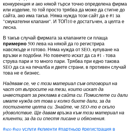
конкуренция и ако някой търси точно определена фирма
или изделие, то той просто трябва да може да стигне до
сайта, ако има такъв. Няма нужда този сайт да е #1 за
"смукателни клапани". И ТОП10 е достатъчен, а целта е
лесна.
В такъв случай фирмата за клапаните си плаща
примерно
500 лева на някой да го регистрира
навсякъде и готово. Няма нужда от SEO, купуване на
връзки и подобни. Но повечето искат да са #1 - това
струва пари и то много пари. Трябва при едно такова
SEO да са на печалба и двете страни, в противен случай
това не е бизнес.
Надявам се, че с този материал съм отговорил на
част от въпросите на тези, които искат да
инвестират за реклама в сайта си. Помислете си дали
имате нужда от това и колко бихте дали, за да
постигнете целта си. Знайте, че SEO-то е скъпо
удоволствие. Ще давам връзка към този материал на
клиенти, за да си спестя писане и обяснения.
#seo
#seo услуги
#клиенти
#партньор
#регистрация в