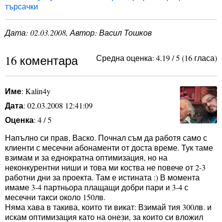
търсачки
Дата:
02.03.2008
, Автор: Васил Тошков
16 коментара
Средна оценка:
4.19
/
5
(
16
гласа)
Име
: Kalin4y
Дата
: 02.03.2008 12:41:09
Оценка
: 4 / 5
Напълно си прав, Васко. Почнал съм да работя само с
клиенти с месечни абонаменти от доста време. Тук таме
взимам и за еднократна оптимизация, но на
неконкурентни ниши и това ми коства не повече от 2-3
работни дни за проекта. Там е истината :) В момента
имаме 3-4 партньора плащащи добри пари и 3-4 с
месечни такси около 150лв.
Няма хава в такива, които ти викат: Взимай тия 300лв. и
искам оптимизация като на онези, за които си вложил