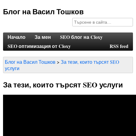
Блог на Васил Тошков
Начало
За мен
SEO блог на Cloxy
SEO оптимизация от Cloxy
RSS feed
Блог на Васил Тошков
За тези, които търсят SEO
услуги
За тези, които търсят SEO услуги