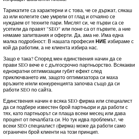
Тарикатите са характерни и с това, че се държат, сякаш
аз или колегите сме умрели от глад и отчаяно се
нуждаем от техните пари. Мислят си, че първи са се
усетили да правят "SEO" или поне са от първите, а ние
нямаме запитвания и оферти. Да, ама не. Има една
НИЕ
малка подробност: В нашата професия
избираме с
кой да работим, а не клиента избира нас.
Защо е така? Според мен единствения начин да се
прави SEO вече е с дългосрочно партньорство. Всякакви
еднократни оптимизации губят ефект след
приключването им, защото оптимизатора си маха
връзките и/или конкуренцията започва също да си
работи SEO по сайта.
Единствения начин е всяка SEO фирма или специалист
да си подбере известен брой партньори и да работи с
тях, като партньорът си плаща всеки месец или дава
процент от печалбата си. Но тук идва проблемът, че
всеки SEO специалист (фирма) може да работи само
ограничен брой клиенти на този принцип.