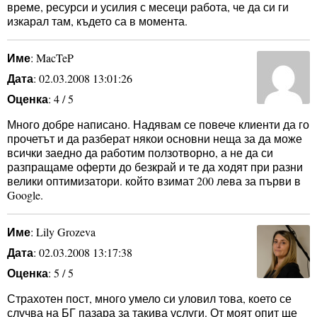
време, ресурси и усилия с месеци работа, че да си ги
изкарал там, където са в момента.
Име
: MacTeP
Дата
: 02.03.2008 13:01:26
Оценка
: 4 / 5
Много добре написано. Надявам се повече клиенти да го
прочетът и да разберат някои основни неща за да може
всички заедно да работим ползотворно, а не да си
разпращаме оферти до безкрай и те да ходят при разни
велики оптимизатори. който взимат 200 лева за първи в
Google.
Име
: Lily Grozeva
Дата
: 02.03.2008 13:17:38
Оценка
: 5 / 5
Страхотен пост, много умело си уловил това, което се
случва на БГ пазара за такива услуги. От моят опит ще