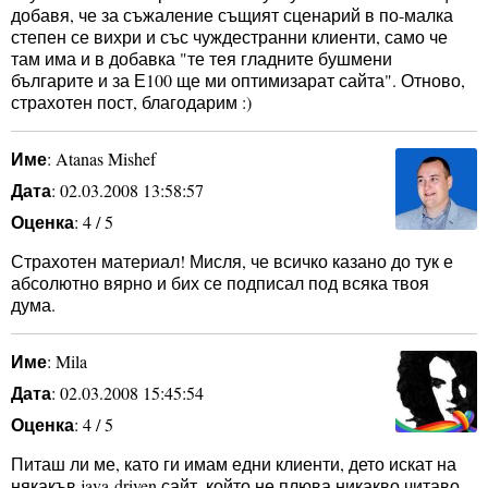
добавя, че за съжаление същият сценарий в по-малка
степен се вихри и със чуждестранни клиенти, само че
там има и в добавка "те тея гладните бушмени
българите и за Е100 ще ми оптимизарат сайта". Отново,
страхотен пост, благодарим :)
Име
: Atanas Mishef
Дата
: 02.03.2008 13:58:57
Оценка
: 4 / 5
Страхотен материал! Мисля, че всичко казано до тук е
абсолютно вярно и бих се подписал под всяка твоя
дума.
Име
: Mila
Дата
: 02.03.2008 15:45:54
Оценка
: 4 / 5
Питаш ли ме, като ги имам едни клиенти, дето искат на
някакъв java-driven сайт, който не плюва никакво читаво