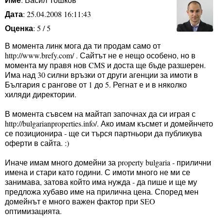
Дата
: 25.04.2008 16:11:43
Оценка
: 5 / 5
В момента линк мога да ти продам само от
http://www.brefy.com/ . Сайтът не е нещо особено, но в
момента му правя нов CMS и доста ще бъде разшерен.
Има над 30 силни връзки от други агенции за имоти в
България с рангове от 1 до 5. Регнат е и в няколко
хиляди директории.
В момента съвсем на майтап започнах да си играя с
http://bulgarianproperties.info/. Ако имам късмет и домейнчето
се позиционира - ще си търся партньори да публикува
оферти в сайта. :)
Иначе имам много домейни за property bulgaria - прилични
имена и стари като години. С имоти много не ми се
занимава, затова който има нужда - да пише и ще му
предложа хубаво име на прилична цена. Според мен
домейнът е много важен фактор при SEO
оптимизацията.