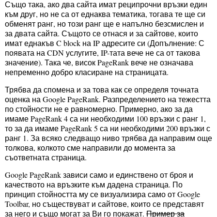
Също така, ако два сайта имат реципрочни връзки един
към друг, но не са от еднаква тематика, тогава те ще си
обменят ранг, но този ранг ще е напълно безсмислен и
за двата сайта. Същото се отнася и за сайтове, които
имат еднакъв C block на IP адресите си (Допълнение: С
появата на CDN услугите, IP-тата вече не са от такова
значение). Така че, висок PageRank вече не означава
непременно добро класиране на страницата.
Трябва да спомена и за това как се определя точната
оценка на Google PageRank. Разпределението на тежестта
по стойности не е равномерно. Примерно, ако за да
имаме PageRank 4 са ни необходими 100 връзки с ранг 1,
то за да имаме PageRank 5 са ни необходими 200 връзки с
ранг 1. За всяко следващо ниво трябва да направим още
толкова, колкото сме направили до момента за
съответната страница.
Google PageRank зависи само и единствено от броя и
качеството на връзките към дадена страница. По
принцип стойността му се визуализира само от Google
Toolbar, но съществуват и сайтове, които се представят
за него и също могат за Ви го покажат.
Пример за