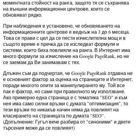
моментната стойност на ранга, защото тя се съхранява
на външни информационни центрове, които се
обновяват рядко.
При наблюдения е установено, че обновяването на
информационните центрове е веднъж на 3 до 6 месеца.
Това се прави с цел да се пести изчислителна мощ и в
същото време е пречка да се изследват формули и
системи, които биха повлияли на ранга. В Интернет има
много формули за изчисление на Google PageRank, но не
се заемам да Ви занимавам с тях.
Длъжен съм да подчертая, че Google PageRank отдавна не
е основният фактор за оценка на страниците и Интернет,
поради многото опити за манипулирането му. Той все
пак е фактор, но сами при правилното му използване.
Ако примерно една страница е с тематика "SEO" и към
нея има само силни връзки с думата "оптимизация", то
тези връзки по никакъв начин няма да повлияят на
класирането на страницата по думата "SEO".
(Допълнение: Гугъл вече разбира от "синоними" и двете
търсения може да се повлияят)