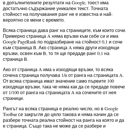
в допълнителните резултати на Google, тоест има
достатъчно съдържание уникален текст. Точната
стойност на получавания ранг не е известна и най-
вероятно се мени с времето.
Всяка страница дава ранг на страниците, към които сочи.
Примерно страница A няма връзки към себе си и има
Google PageRank по подразбиране на стойност 0,1 и сочи
към страница B. Ако страница A няма други изходящи
връзки, освен към B, то тя ще предаде ранг 0,1 на
страница B.
Ако от страница A има n изходящи връзки, то всяка
сочена страница получава 1/n от ранга на страницата A.
От всяка страница имат значение само първите 100
изходящи връзки, така че няма как да се предаде повече
от 1/100 от ранга на страницата A на сочените от нея
страници.
Рангът на всяка страница е реално число, но в Google
Toolbar се закръгля до цяло такова и няма начин да се
разбере точната реална стойност на ранга на която и да
е страница. Също така не може да се разбере и