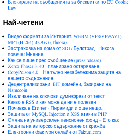
Блокиране на съобщенията за бисквитки по EU Cookie
Law
Най-четени
Видео формати за Интернет: WEBM (VP8/VP9/AV1),
MP4 (H.264) и OGG (Theora)
Застраховка на дома от SDI / Булстрад - Никога
повече! Мнение
Как се пише прес съобщение (press release)
Xerox Phaser 3140 - планирано остаряване
CopyPoison 4.0 – Напълно незабележима защита на
вашето съдържание
Децентрализирани .BIT домейни, базирани на
Namecoin
Извличане на ключови думи/фрази от текст
Какво е RSS и как може да ни е полезен
Почивка в Египет - Пирамиди и още нещо...
Защита от MySQL Injection и XSS атаки в PHP
Смяна на универсален пенсионен фонд – Ето как
Защита на авторско съдържание от кражба
Електронни фактури онлайн от Fakturi.com