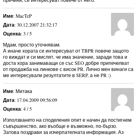
Име
: MacTeP
Дата
: 30.12.2007 21:32:17
Оценка
: 3 / 5
Мдам, просто уточнявам.
А иначе хората се интересуват от TBPR повече защото
го виждат и си мислят, че има значение, заради това и
доста хора занимаващи се със SEO добре припечелват
от продажба на линкове с висок PR. Лично мен винаги са
ме интересували резултатите в SERP, а не PR :)
Име
: Митака
Дата
: 17.04.2009 09:56:09
Оценка
: 4 / 5
Използването на споделения опит е начин да постигнем
съвършенство, ако въобще е възможно, по-бързо.
Затова поздрави за изчерпателната информация. Аз