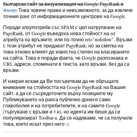
български сайт за визуализация на Google PageRank е
Axeny
.
Това човече прави и невъзможното, за да извлече
точния ранг от информационните центрове на Google.
Поради злоупотреби със SPAM с цел натрупване на
PageRank, от Google въведоха нова стойност на rel
атрибута на връзките, или по-точно rel="nofollow". Връзки
с този атрибут не придават PageRank, но за сметка на
това отново влияят до известна степен на класирането
на сайта. Това е поради факта, че Google разпознава и
URL адреси, споменати в текста, като връзки, без да са
връзки.
И накрая искам да Ви посъветвам да не обръщате
внимание на стойността на Google PageRank на Вашия
сайт, а да се съсредоточите върху позициите му.
Публикуването на ранга публично донесе само
главоболия и на потребителите, и на самите Google
(търгуване с връзки и т.н), но идеята им беше да си
популяризират Toolbar-a. Да се надяваме, че са получили
това, което искат през него :)