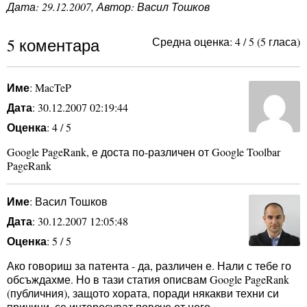
Дата:
29.12.2007
, Автор: Васил Тошков
5 коментара
Средна оценка:
4
/
5
(
5
гласа)
Име
: MacTeP
Дата
: 30.12.2007 02:19:44
Оценка
: 4 / 5
Google PageRank, е доста по-различен от Google Toolbar
PageRank
Име
: Васил Тошков
Дата
: 30.12.2007 12:05:48
Оценка
: 5 / 5
Ако говориш за патента - да, различен е. Нали с тебе го
обсъждахме. Но в тази статия описвам Google PageRank
(публичния), защото хората, поради някакви техни си
причини, се интересуват повече от него.