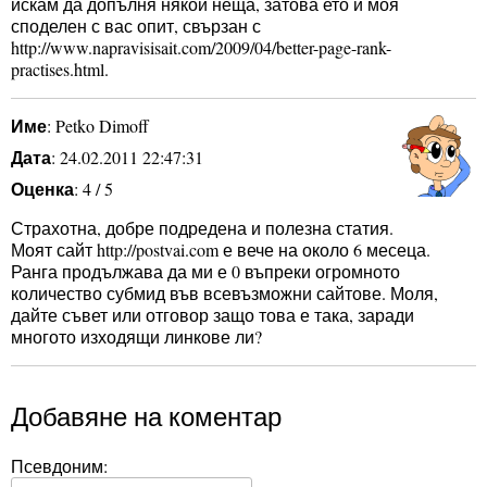
искам да допълня някои неща, затова ето и моя
споделен с вас опит, свързан с
http://www.napravisisait.com/2009/04/better-page-rank-
practises.html.
Име
: Petko Dimoff
Дата
: 24.02.2011 22:47:31
Оценка
: 4 / 5
Страхотна, добре подредена и полезна статия.
Моят сайт http://postvai.com е вече на около 6 месеца.
Ранга продължава да ми е 0 въпреки огромното
количество субмид във всевъзможни сайтове. Моля,
дайте съвет или отговор защо това е така, заради
многото изходящи линкове ли?
Добавяне на коментар
Псевдоним: