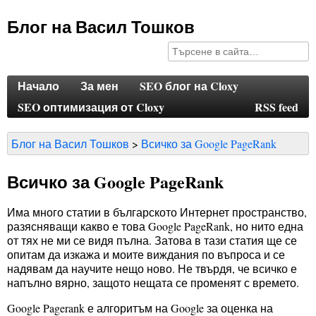
Блог на Васил Тошков
Начало
За мен
SEO блог на Cloxy
SEO оптимизация от Cloxy
RSS feed
Блог на Васил Тошков
Всичко за Google PageRank
Всичко за Google PageRank
Има много статии в българското Интернет пространство,
разясняващи какво е това Google PageRank, но нито една
от тях не ми се видя пълна. Затова в тази статия ще се
опитам да изкажа и моите виждания по въпроса и се
надявам да научите нещо ново. Не твърдя, че всичко е
напълно вярно, защото нещата се променят с времето.
Google Pagerank е алгоритъм на Google за оценка на