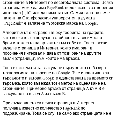
страниците в Интернет по десетобалната система. Всяка
страница може да има PageRank цяло число в затворения
интервал [1,10] или да няма такъв. Самият алгоритъм е
патент на Станфордския университет, а думата
"PageRank" е запазена търговска марка на Google.
Алгоритъмът е изграден върху теорията на графите,
като всеки възел получава стойност в зависимост от
броя и тежестта на връзките към себе си. Тоест, всеки
възел е страница в Интернет, която има ранг в
посочения интервал и дава от този ранг на другите
възли (страници), към които има връзки.
Това е системата за гласуване върху която се базира
технологията на търсене на Google. Тя е иновативна за
търсачките и затова Google е единствената за времето си
търсачка, която въвежда този метод на оценяване на
страниците. Примерно връзка от страница A към B е
гласуване на възел A за възел B.
При създаването си всяка страница в Интернет
получава известно количество PageRank по
подразбиране. Това се случва само ако страницата не е